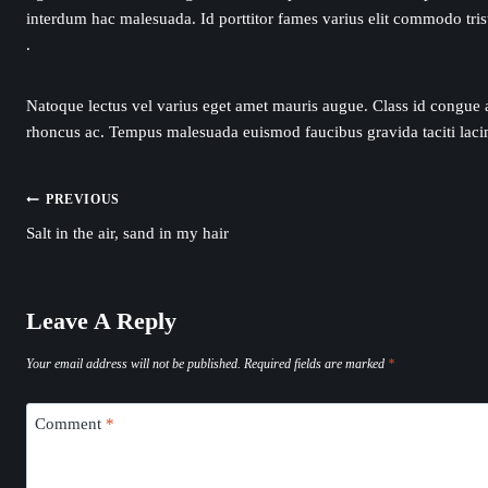
interdum hac malesuada. Id porttitor fames varius elit commodo tris
.
Natoque lectus vel varius eget amet mauris augue. Class id congue at
rhoncus ac. Tempus malesuada euismod faucibus gravida taciti lacin
PREVIOUS
Post
Salt in the air, sand in my hair
Navigation
Leave A Reply
Your email address will not be published.
Required fields are marked
*
Comment
*