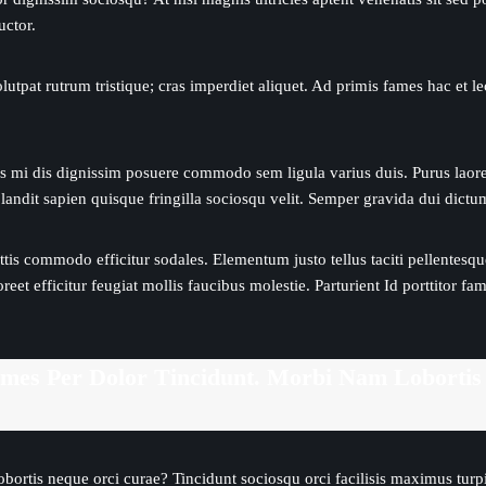
ctor.
utpat rutrum tristique; cras imperdiet aliquet. Ad primis fames hac et lec
 Mattis mi dis dignissim posuere commodo sem ligula varius duis. Purus la
s blandit sapien quisque fringilla sociosqu velit. Semper gravida dui dict
 commodo efficitur sodales. Elementum justo tellus taciti pellentesque n
laoreet efficitur feugiat mollis faucibus molestie. Parturient Id porttito
Fames Per Dolor Tincidunt. Morbi Nam Loborti
lobortis neque orci curae? Tincidunt sociosqu orci facilisis maximus t