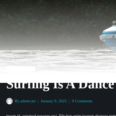
UNCATEGORIZED
Surfing Is A Danc
By
admin-jet
January 9, 2025
0 Comments
ipsum id, euismod posuere orci. Elit duis enim laoreet; rhoncus torto