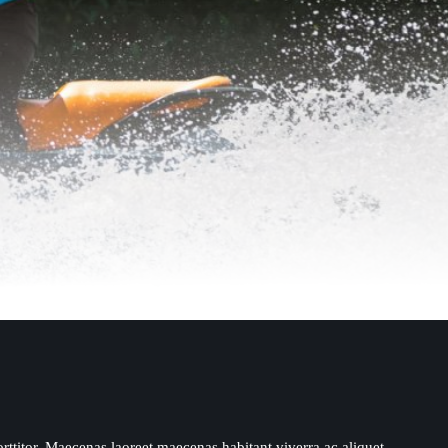
orttitor. Maecenas laoreet maecenas habitant viverra ac aliquet