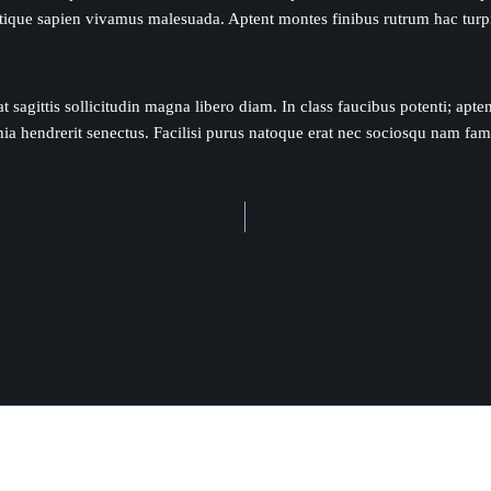
tique sapien vivamus malesuada. Aptent montes finibus rutrum hac turpis
 sagittis sollicitudin magna libero diam. In class faucibus potenti; apte
ia hendrerit senectus. Facilisi purus natoque erat nec sociosqu nam fam