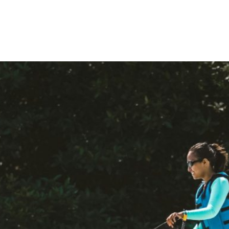
The ChatGPT Signifies Its Ability To Hold Interactive
Home
Pages
About
Blog
Contact