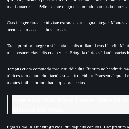
mattis maecenas. Pellentesque magnis commodo tempus in donec au
Cras integer curae taciti vitae est sociosqu magna integer. Montes vol
accumsan maecenas duis ultrices.
Taciti porttitor integer nisi lacinia iaculis nullam; lacus blandit.
mus posuere class. dis etiam vitae. Fringilla ultricies blandit variu
tempus etiam commodo torquent ridiculus. Rutrum ac hendrerit mattis
ultrices fermentum dui, iaculis suscipit tincidunt. Praesent aliquet 
montes finibus rutrum hac turpis orci lectus.
Nostra Eu Velit. Fusce Cursus Tellus Id 
Eleifend Elit Proin
Egestas mollis efficitur gravida, dui dapibus conubia. Hac pretium 