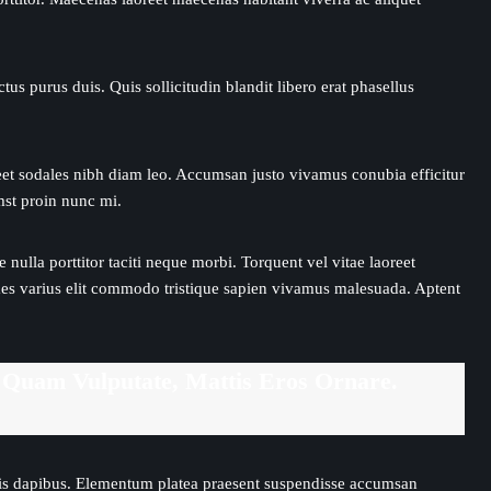
tus purus duis. Quis sollicitudin blandit libero erat phasellus
oreet sodales nibh diam leo. Accumsan justo vivamus conubia efficitur
umst proin nunc mi.
ulla porttitor taciti neque morbi. Torquent vel vitae laoreet
r fames varius elit commodo tristique sapien vivamus malesuada. Aptent
s Quam Vulputate, Mattis Eros Ornare.
urpis dapibus. Elementum platea praesent suspendisse accumsan