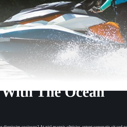
e With The Ocean
r dignissim sociosqu? At nisl magnis ultricies aptent venenatis sit sed p